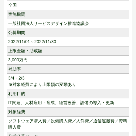
全国
実施機関
一般社団法人サービスデザイン推進協議会
公募期間
2022/11/01～2022/11/30
上限金額・助成額
3,000
万円
補助率
3/4・2/3
※対象経費により上限額の変動あり
利用目的
IT関連、
人材雇用・育成、
経営改善、
設備の導入・更新
対象経費
ソフトウェア購入費／設備購入費／人件費／通信運搬費／資料
購入費