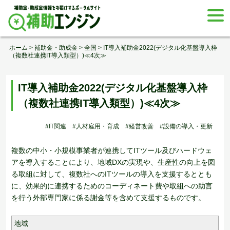
Skip
togg
to
navi
content
ホーム
>
補助金・助成金
>
全国
>
IT導入補助金2022(デジタル化基盤導入枠
（複数社連携IT導入類型）)≪4次≫
IT導入補助金2022(デジタル化基盤導入枠
（複数社連携IT導入類型）)≪4次≫
#IT関連
#人材雇用・育成
#経営改善
#設備の導入・更新
複数の中小・小規模事業者が連携してITツール及びハードウェ
アを導入することにより、地域DXの実現や、生産性の向上を図
る取組に対して、複数社へのITツールの導入を支援するととも
に、効果的に連携するためのコーディネート費や取組への助言
を行う外部専門家に係る謝金等を含めて支援するものです。
地域