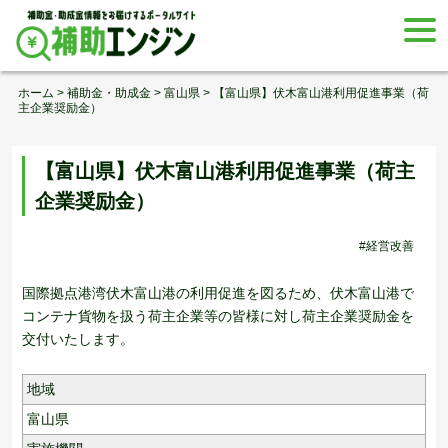
Skip
togg
to
navi
content
ホーム
>
補助金・助成金
>
富山県
>
【富山県】伏木富山港利用促進事業（荷
主企業奨励金）
【富山県】伏木富山港利用促進事業（荷主
企業奨励金）
#経営改善
国際拠点港湾伏木富山港の利用促進を図るため、伏木富山港で
コンテナ貨物を扱う荷主企業等の皆様に対し荷主企業奨励金を
交付いたします。
地域
富山県