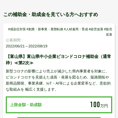
この補助金・助成金を見ている方へおすすめ
#感染症対策 #創業・新事業・業態転換 #人材雇用・育成 #経営改善 #販売
促進
公募期間：
2022/06/21～2022/08/19
【富山県】富山県中小企業ビヨンドコロナ補助金（通常
枠）≪第2次≫
新型コロナの影響により売上が減少した県内事業者を対象に、
ビヨンドコロナを見据えた成長・発展を図るため、販路開拓や
新商品開発、事業承継、IoT・AI等による企業変革など、意欲的
な取組みを 幅広く支援します。
100
上限金額・助成額
万円