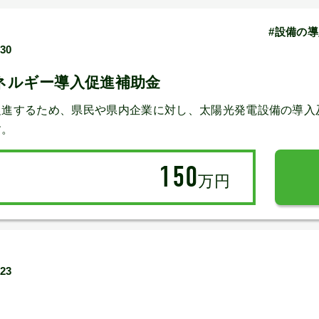
#設備の導
/30
ネルギー導入促進補助金
促進するため、県民や県内企業に対し、太陽光発電設備の導入
す。
150
万円
/23