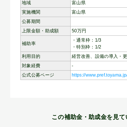
地域
富山県
実施機関
富山県
公募期間
上限金額・助成額
50
万円
・通常枠：1/3
補助率
・特別枠：1/2
利用目的
経営改善、
設備の導入・
対象経費
-
公式公募ページ
https://www.pref.toyama.j
この補助金・助成金を見て