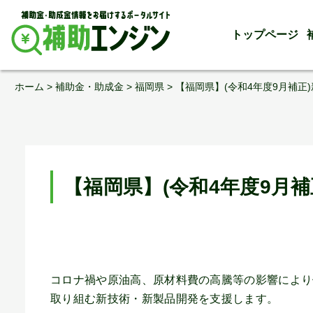
トップページ
Skip
ホーム
>
補助金・助成金
>
福岡県
>
【福岡県】(令和4年度9月補正
to
content
【福岡県】(令和4年度9月
コロナ禍や原油高、原材料費の高騰等の影響により
取り組む新技術・新製品開発を支援します。