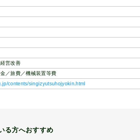
、
経営改善
謝金／旅費／機械装置等費
g.jp/contents/singizyutsuhojyokin.html
いる方へおすすめ