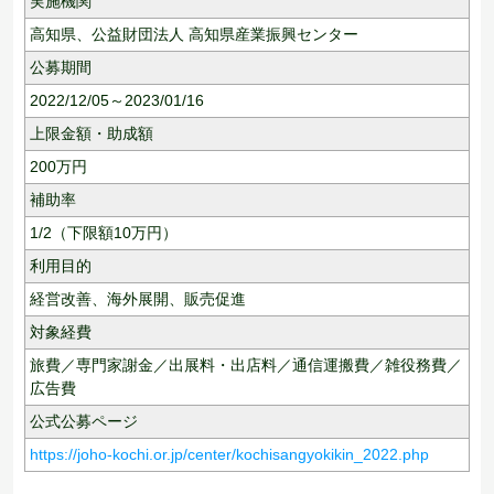
実施機関
高知県、公益財団法人 高知県産業振興センター
公募期間
2022/12/05～2023/01/16
上限金額・助成額
200
万円
補助率
1/2（下限額10万円）
利用目的
経営改善、
海外展開、
販売促進
対象経費
旅費／専門家謝金／出展料・出店料／通信運搬費／雑役務費／
広告費
公式公募ページ
https://joho-kochi.or.jp/center/kochisangyokikin_2022.php