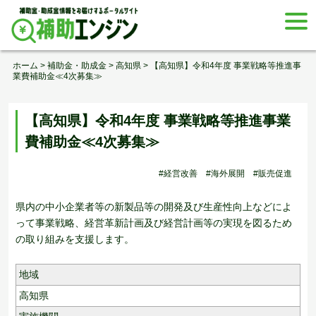
Skip
togg
to
navi
content
ホーム
>
補助金・助成金
>
高知県
>
【高知県】令和4年度 事業戦略等推進事
業費補助金≪4次募集≫
【高知県】令和4年度 事業戦略等推進事業
費補助金≪4次募集≫
#経営改善
#海外展開
#販売促進
県内の中小企業者等の新製品等の開発及び生産性向上などによ
って事業戦略、経営革新計画及び経営計画等の実現を図るため
の取り組みを支援します。
地域
高知県