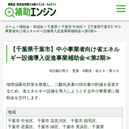
Skip
togg
to
navi
content
ホーム
>
補助金・助成金
>
千葉県
>
千葉市 中央区
>
【千葉県千葉市】中小
事業者向け省エネルギー設備導入促進事業補助金≪第2期≫
【千葉県千葉市】中小事業者向け省エネル
ギー設備導入促進事業補助金≪第2期≫
#設備の導入・更新
#環境・省エネ・再エネ
地球温暖化対策を推進し、二酸化炭素の排出量の削減を促進す
るため、省エネルギー設備を導入しようとする中小事業者に補
助金を交付します。
地域
千葉市 中央区、
千葉市 花見川区、
千葉市 稲毛区、
千葉市 若葉区、
千葉市 緑区、
千葉市 美浜区、
千葉県