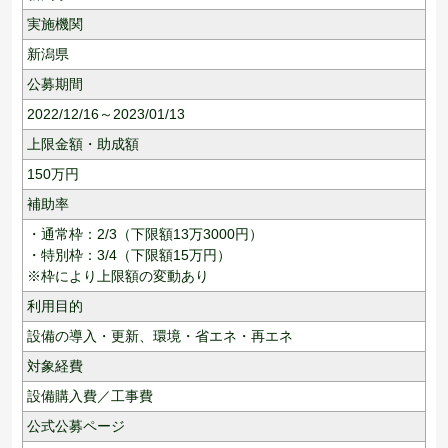
実施機関
新潟県
公募期間
2022/12/16～2023/01/13
上限金額・助成額
150
万円
補助率
・通常枠：2/3（下限額13万3000円）
・特別枠：3/4（下限額15万円）
※枠により上限額の変動あり
利用目的
設備の導入・更新、
環境・省エネ・再エネ
対象経費
設備購入費／工事費
公式公募ページ