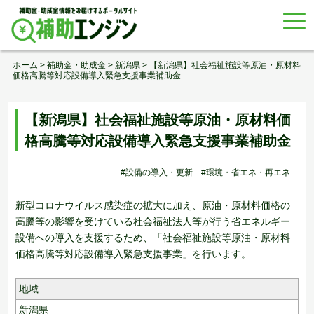
Skip
togg
to
navi
content
ホーム
>
補助金・助成金
>
新潟県
>
【新潟県】社会福祉施設等原油・原材料
価格高騰等対応設備導入緊急支援事業補助金
【新潟県】社会福祉施設等原油・原材料価
格高騰等対応設備導入緊急支援事業補助金
#設備の導入・更新
#環境・省エネ・再エネ
新型コロナウイルス感染症の拡大に加え、原油・原材料価格の
高騰等の影響を受けている社会福祉法人等が行う省エネルギー
設備への導入を支援するため、「社会福祉施設等原油・原材料
価格高騰等対応設備導入緊急支援事業」を行います。
地域
新潟県