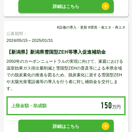
詳細はこちら
#設備の導入・更新 #環境・省エネ・再エネ
公募期間：
2024/05/15～2025/01/31
【新潟県】新潟県雪国型ZEH等導入促進補助金
2050年のカーボンニュートラルの実現に向けて、家庭における
温室効果ガス排出量削減と雪国型ZEHの普及等による本県全域
での脱炭素化の推進を図るため、脱炭素化に資する雪国型ZEH
や太陽光発電設備等の導入を行う者に対し補助金を交付しま
す。
150
上限金額・助成額
万円
詳細はこちら