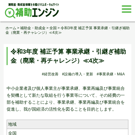
Skip
togg
to
navi
content
ホーム
>
補助金・助成金
>
全国
>
令和3年度 補正予算 事業承継・引継ぎ補助
金（廃業・再チャレンジ）≪4次≫
令和3年度 補正予算 事業承継・引継ぎ補助
金（廃業・再チャレンジ）≪4次≫
#経営改善
#設備の導入・更新
#事業承継・M&A
中小企業者及び個人事業主が事業承継、事業再編及び事業統合
を契機として新たな取組を行う事業等について、その経費の一
部を補助することにより、事業承継、事業再編及び事業統合を
促進し、我が国経済の活性化を図ることを目的とします。
地域
全国