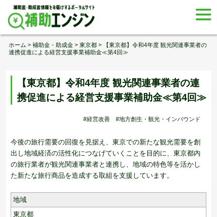
Skip
togg
to
navi
content
ホーム
>
補助金・助成金
>
東京都
>
【東京都】令和4年度 観光関連事業者の
連携促進による経営支援事業補助金≪第4回≫
【東京都】令和4年度 観光関連事業者の連
携促進による経営支援事業補助金≪第4回≫
#経営改善
#地方創生・観光・インバウンド
今後の旅行需要の回復を見据え、東京での新たな観光需要を創
出し地域経済の活性化につなげていくことを目的に、東京都内
の旅行業者が観光関連事業者と連携し、地域の特色等を活かし
た新たな旅行商品を造成する取組を支援しています。
地域
東京都