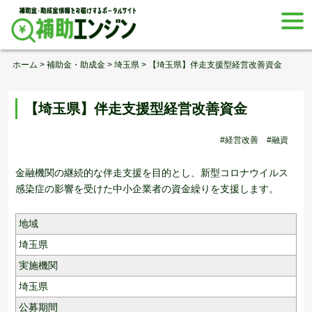
Skip
togg
to
navi
content
ホーム
>
補助金・助成金
>
埼玉県
>
【埼玉県】伴走支援型経営改善資金
【埼玉県】伴走支援型経営改善資金
#経営改善
#融資
金融機関の継続的な伴走支援を目的とし、新型コロナウイルス
感染症の影響を受けた中小企業者の資金繰りを支援します。
地域
埼玉県
実施機関
埼玉県
公募期間