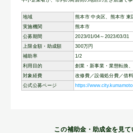
地域
熊本市 中央区、
熊本市 東
実施機関
熊本市
公募期間
2023/01/04～2023/03/31
上限金額・助成額
300
万円
補助率
1/2
利用目的
創業・新事業・業態転換
対象経費
改修費／設備処分費／借
公式公募ページ
https://www.city.kumamoto
この補助金・助成金を見て