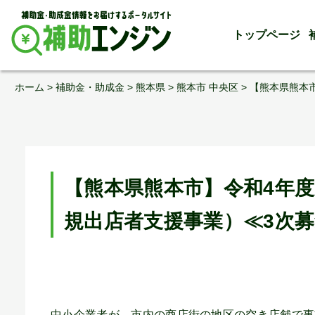
トップページ
Skip
ホーム
>
補助金・助成金
>
熊本県
>
熊本市 中央区
>
【熊本県熊本
to
content
【熊本県熊本市】令和4年
規出店者支援事業）≪3次
中小企業者が、市内の商店街の地区の空き店舗で事