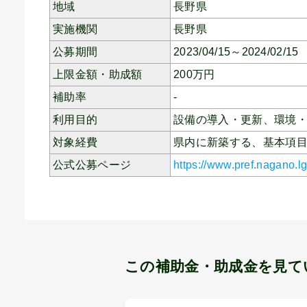
地域
長野県
実施機関
長野県
公募期間
2023/04/15～2024/02/15
上限金額・助成額
200
万円
補助率
-
利用目的
設備の導入・更新、
環境
対象経費
県内に新築する、基本項
公式公募ページ
https://www.pref.nagano.l
この補助金・助成金を見て