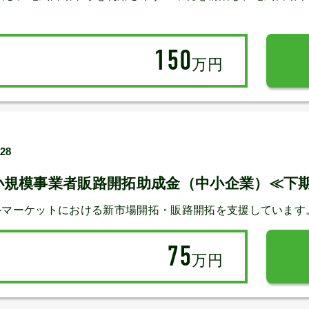
150
万円
/28
小規模事業者販路開拓助成金（中小企業）≪下
外マーケットにおける新市場開拓・販路開拓を支援しています
75
万円