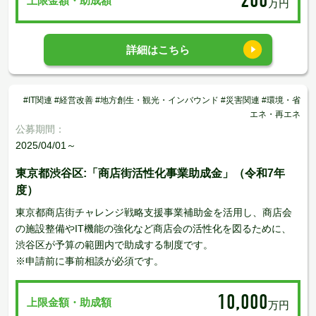
200
上限金額・助成額
万円
詳細はこちら
#IT関連 #経営改善 #地方創生・観光・インバウンド #災害関連 #環境・省
エネ・再エネ
公募期間：
2025/04/01～
東京都渋谷区:「商店街活性化事業助成金」（令和7年
度）
東京都商店街チャレンジ戦略支援事業補助金を活用し、商店会
の施設整備やIT機能の強化など商店会の活性化を図るために、
渋谷区が予算の範囲内で助成する制度です。
※申請前に事前相談が必須です。
10,000
上限金額・助成額
万円