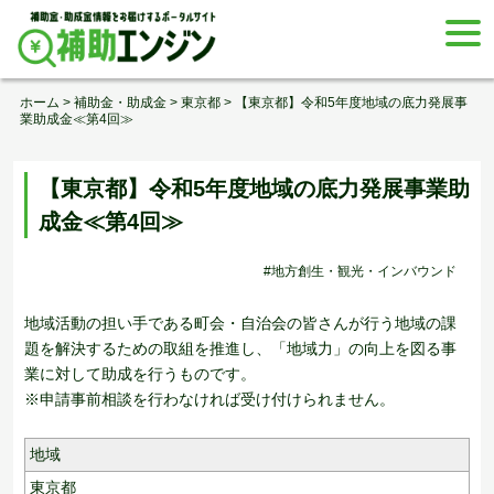
Skip
togg
to
navi
content
ホーム
>
補助金・助成金
>
東京都
>
【東京都】令和5年度地域の底力発展事
業助成金≪第4回≫
【東京都】令和5年度地域の底力発展事業助
成金≪第4回≫
#地方創生・観光・インバウンド
地域活動の担い手である町会・自治会の皆さんが行う地域の課
題を解決するための取組を推進し、「地域力」の向上を図る事
業に対して助成を行うものです。
※申請事前相談を行わなければ受け付けられません。
地域
東京都