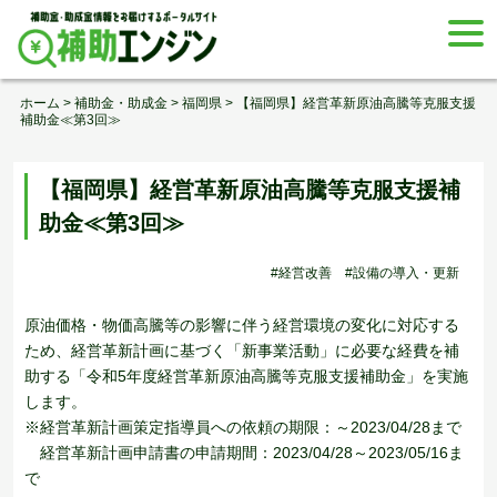
Skip
togg
to
navi
content
ホーム
>
補助金・助成金
>
福岡県
>
【福岡県】経営革新原油高騰等克服支援
補助金≪第3回≫
【福岡県】経営革新原油高騰等克服支援補
助金≪第3回≫
#経営改善
#設備の導入・更新
原油価格・物価高騰等の影響に伴う経営環境の変化に対応する
ため、経営革新計画に基づく「新事業活動」に必要な経費を補
助する「令和5年度経営革新原油高騰等克服支援補助金」を実施
します。
※経営革新計画策定指導員への依頼の期限：～2023/04/28まで
経営革新計画申請書の申請期間：2023/04/28～2023/05/16ま
で