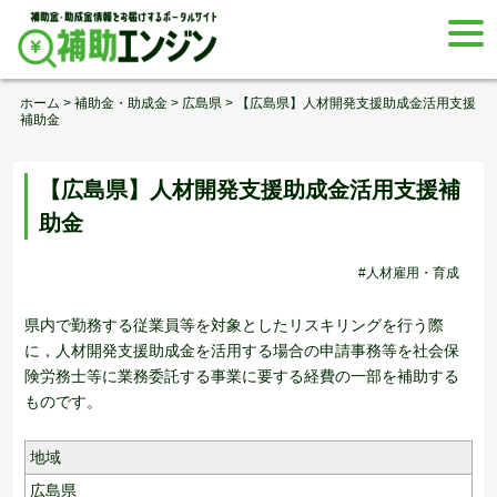
Skip
togg
to
navi
content
ホーム
>
補助金・助成金
>
広島県
>
【広島県】人材開発支援助成金活用支援
補助金
【広島県】人材開発支援助成金活用支援補
助金
#人材雇用・育成
県内で勤務する従業員等を対象としたリスキリングを行う際
に，人材開発支援助成金を活用する場合の申請事務等を社会保
険労務士等に業務委託する事業に要する経費の一部を補助する
ものです。
地域
広島県