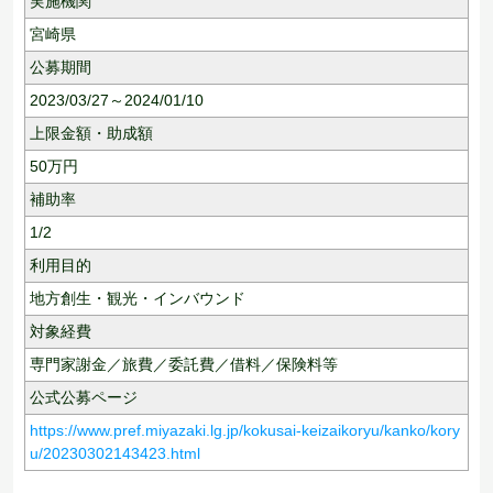
実施機関
宮崎県
公募期間
2023/03/27～2024/01/10
上限金額・助成額
50
万円
補助率
1/2
利用目的
地方創生・観光・インバウンド
対象経費
専門家謝金／旅費／委託費／借料／保険料等
公式公募ページ
https://www.pref.miyazaki.lg.jp/kokusai-keizaikoryu/kanko/kory
u/20230302143423.html