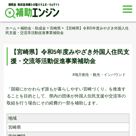
Skip
togg
to
navi
content
ホーム
>
補助金・助成金
>
宮崎県
>
【宮崎県】令和5年度みやざき外国人住
民支援・交流等活動促進事業補助金
【宮崎県】令和5年度みやざき外国人住民支
援・交流等活動促進事業補助金
#地方創生・観光・インバウンド
「国籍にかかわらず誰もが暮らしやすい宮崎づくり」を推進す
ることを目的として、県内の団体が外国人住民支援や交流等の
取組を行う場合にその経費の一部を補助します。
地域
宮崎県