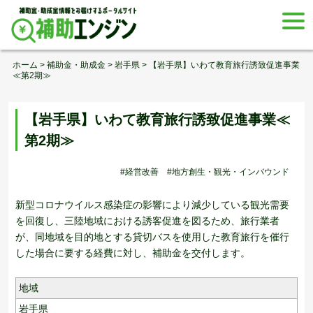
Skip
togg
to
navi
content
ホーム
>
補助金・助成金
>
岩手県
>
【岩手県】いわて教育旅行誘致促進事業
≪第2期≫
【岩手県】いわて教育旅行誘致促進事業≪
第2期≫
#経営改善
#地方創生・観光・インバウンド
新型コロナウイルス感染症の影響により減少している観光需要
を回復し、三陸地域における誘客促進を図るため、旅行業者
が、同地域を目的地とする貸切バスを使用した教育旅行を催行
した場合に要する経費に対し、補助金を交付します。
地域
岩手県