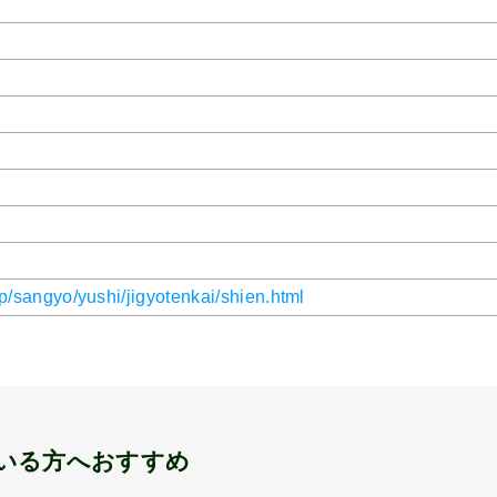
.jp/sangyo/yushi/jigyotenkai/shien.html
いる方へおすすめ