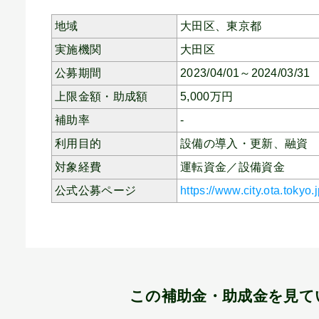
地域
大田区、
東京都
実施機関
大田区
公募期間
2023/04/01～2024/03/31
上限金額・助成額
5,000
万円
補助率
-
利用目的
設備の導入・更新、
融資
対象経費
運転資金／設備資金
公式公募ページ
https://www.city.ota.tokyo
この補助金・助成金を見て