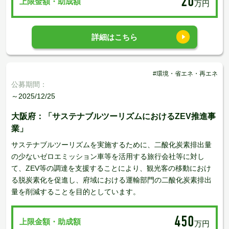
20
上限金額・助成額
万円
詳細はこちら
#環境・省エネ・再エネ
公募期間：
～2025/12/25
大阪府：「サステナブルツーリズムにおけるZEV推進事
業」
サステナブルツーリズムを実施するために、二酸化炭素排出量
の少ないゼロエミッション車等を活用する旅行会社等に対し
て、ZEV等の調達を支援することにより、観光客の移動におけ
る脱炭素化を促進し、府域における運輸部門の二酸化炭素排出
量を削減することを目的としています。
450
上限金額・助成額
万円