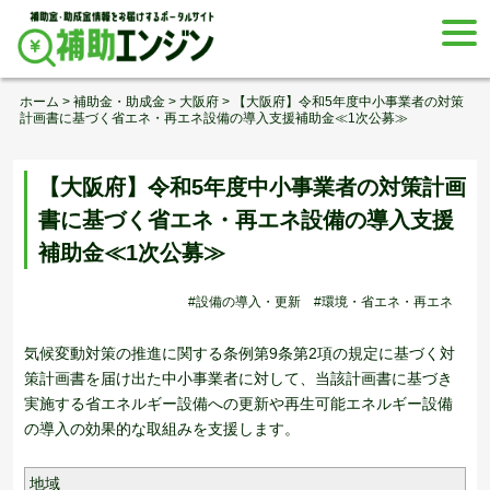
Skip
togg
to
navi
content
ホーム
>
補助金・助成金
>
大阪府
>
【大阪府】令和5年度中小事業者の対策
計画書に基づく省エネ・再エネ設備の導入支援補助金≪1次公募≫
【大阪府】令和5年度中小事業者の対策計画
書に基づく省エネ・再エネ設備の導入支援
補助金≪1次公募≫
#設備の導入・更新
#環境・省エネ・再エネ
気候変動対策の推進に関する条例第9条第2項の規定に基づく対
策計画書を届け出た中小事業者に対して、当該計画書に基づき
実施する省エネルギー設備への更新や再生可能エネルギー設備
の導入の効果的な取組みを支援します。
地域