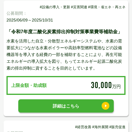
#設備の導入・更新 #災害関連 #環境・省エネ・再エネ
公募期間：
2025/06/09～2025/10/31
「令和7年度二酸化炭素排出抑制対策事業費等補助金」
水素を活用した自立・分散型エネルギーシステムや、水素の需
要拡大につながる水素ボイラーや高効率型燃料電池などの設備
機器等を導入する経費の一部を補助することにより、再生可能
エネルギーの導入拡大を図り、もってエネルギー起源二酸化炭
素の排出抑制に資することを目的としています。
30,000
上限金額・助成額
万円
詳細はこちら
#経営改善 #海外展開 #販売促進