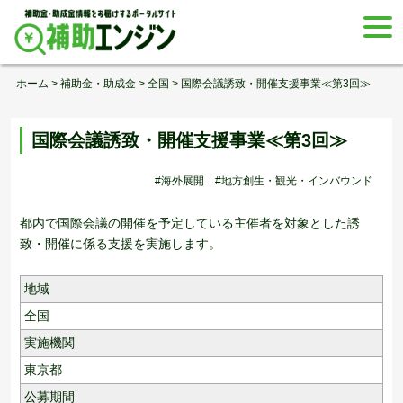
Skip
togg
to
navi
content
ホーム
>
補助金・助成金
>
全国
>
国際会議誘致・開催支援事業≪第3回≫
国際会議誘致・開催支援事業≪第3回≫
#海外展開
#地方創生・観光・インバウンド
都内で国際会議の開催を予定している主催者を対象とした誘
致・開催に係る支援を実施します。
地域
全国
実施機関
東京都
公募期間