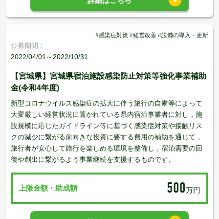
詳細はこちら
#感染症対策 #経営改善 #設備の導入・更新
公募期間：
2022/04/01～2022/10/31
【宮城県】宮城県宿泊施設感染防止対策等強化事業補助
金(令和4年度)
新型コロナウイルス感染症の拡大に伴う旅行の自粛等によって
大変厳しい経営状況に置かれている県内宿泊事業者に対し，施
設規模に応じたガイドライン等に基づく感染症対策や接触リス
クの減少に繋がる前向きな投資に要する費用の補助を通じて，
旅行者が安心して旅行を楽しめる環境を整備し，宿泊需要の回
復や創出に繋がるよう事業継続を支援するものです。
500
上限金額・助成額
万円