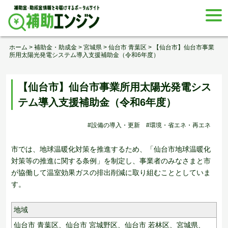
Skip
togg
to
navi
content
ホーム
>
補助金・助成金
>
宮城県
>
仙台市 青葉区
>
【仙台市】仙台市事業
所用太陽光発電システム導入支援補助金（令和6年度）
【仙台市】仙台市事業所用太陽光発電シス
テム導入支援補助金（令和6年度）
#設備の導入・更新
#環境・省エネ・再エネ
市では、地球温暖化対策を推進するため、「仙台市地球温暖化
対策等の推進に関する条例」を制定し、事業者のみなさまと市
が協働して温室効果ガスの排出削減に取り組むこととしていま
す。
地域
仙台市 青葉区、
仙台市 宮城野区、
仙台市 若林区、
宮城県、