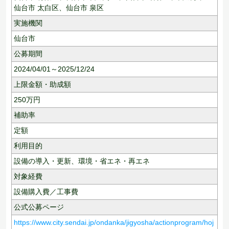
仙台市 太白区、
仙台市 泉区
実施機関
仙台市
公募期間
2024/04/01～2025/12/24
上限金額・助成額
250
万円
補助率
定額
利用目的
設備の導入・更新、
環境・省エネ・再エネ
対象経費
設備購入費／工事費
公式公募ページ
https://www.city.sendai.jp/ondanka/jigyosha/actionprogram/hoj