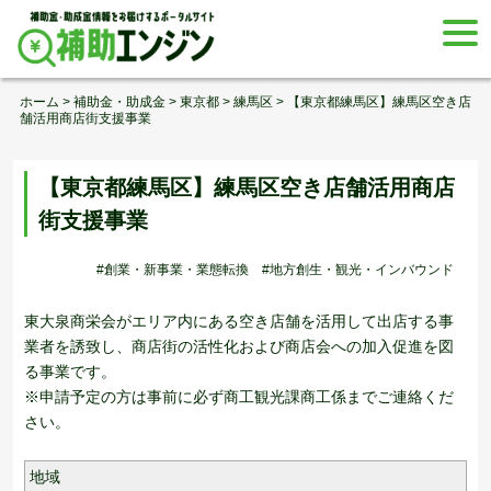
Skip
togg
to
navi
content
ホーム
>
補助金・助成金
>
東京都
>
練馬区
>
【東京都練馬区】練馬区空き店
舗活用商店街支援事業
【東京都練馬区】練馬区空き店舗活用商店
街支援事業
#創業・新事業・業態転換
#地方創生・観光・インバウンド
東大泉商栄会がエリア内にある空き店舗を活用して出店する事
業者を誘致し、商店街の活性化および商店会への加入促進を図
る事業です。
※申請予定の方は事前に必ず商工観光課商工係までご連絡くだ
さい。
地域