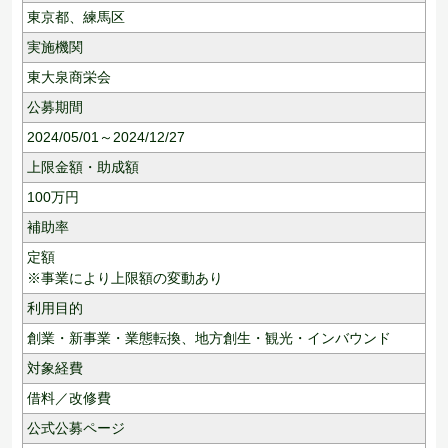
東京都、
練馬区
実施機関
東大泉商栄会
公募期間
2024/05/01～2024/12/27
上限金額・助成額
100
万円
補助率
定額
※事業により上限額の変動あり
利用目的
創業・新事業・業態転換、
地方創生・観光・インバウンド
対象経費
借料／改修費
公式公募ページ