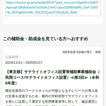
https://oizumi.gr.jp/subsidy2024/?gad_source=1&gclid=CjwKC
AjwnqK1BhBvEiwAi7o0XwK1Yek7xqhxOD889di8N_DoP-DlXV
Hy-JEIOg64rfnWL-tVlZZOQxoCFZkQAvD_BwE
この補助金・助成金を見ている方へおすすめ
#経営改善 #設備の導入・更新
公募期間：
2024/11/11～2025/01/17
【東京都】サテライトオフィス設置等補助事業補助金（
民間コース/サテライトオフィス設置）≪第3回≫（令和
6年度）
職住近接等のワークスタイルが可能となるテレワークの導入及
び定着を促進するため、都内の市町村部でサテライトオフィス
を新たに設置して運営する民間事業者等に対して、施設運営に