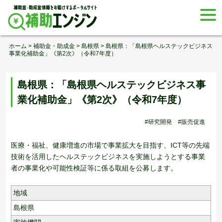
Skip
togg
to
navi
content
ホーム
>
補助金・助成金
>
島根県
>
島根県：「島根県ヘルステックビジネス
事業化補助金」《第2次》（令和7年度）
島根県：「島根県ヘルステックビジネス事
業化補助金」《第2次》（令和7年度）
#研究開発
#販売促進
医療・福祉、健康増進の市場で事業拡大を目指す、ICT等の先端
技術を活用したヘルステックビジネスを実施しようとする事業
者の事業化や可能性検証等に係る取組を公募します。
地域
島根県