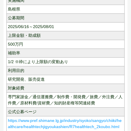
実施機関
島根県
公募期間
2025/06/16～2025/08/01
上限金額・助成額
500
万円
補助率
1/2 ※枠により上限額の変動あり
利用目的
研究開発、
販売促進
対象経費
専門家謝金／通信運搬費／制作費・開発費／旅費／外注費／人
件費／原材料費/資材費／知的財産権等関連経費
公式公募ページ
https://www.pref.shimane.lg.jp/industry/syoko/sangyo/chiiki/he
althcare/healthtechjigyoukashien/R7healthtech_2koubo.html