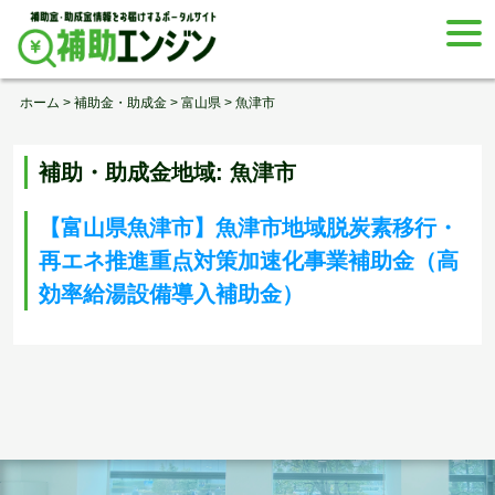
Skip
togg
to
navi
content
ホーム
>
補助金・助成金
>
富山県
>
魚津市
補助・助成金地域:
魚津市
【富山県魚津市】魚津市地域脱炭素移行・
再エネ推進重点対策加速化事業補助金（高
効率給湯設備導入補助金）