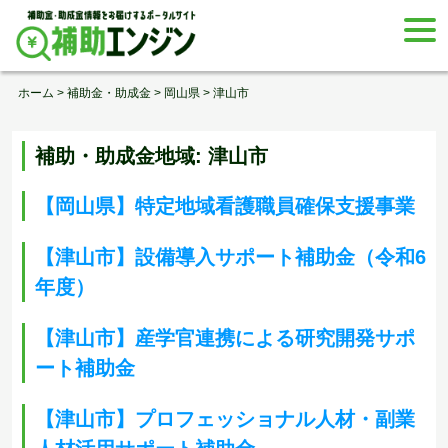
Skip
togg
to
navi
content
ホーム
>
補助金・助成金
>
岡山県
>
津山市
補助・助成金地域:
津山市
【岡山県】特定地域看護職員確保支援事業
【津山市】設備導入サポート補助金（令和6
年度）
【津山市】産学官連携による研究開発サポ
ート補助金
【津山市】プロフェッショナル人材・副業