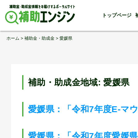
トップページ
Skip
ホーム
>
補助金・助成金
>
愛媛県
to
content
補助・助成金地域:
愛媛県
愛媛県：「令和7年度E-マ
愛媛県：「令和7年度愛媛