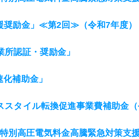
援奨励金」≪第2回≫（令和7年度）
業所認証・奨励金」
速化補助金」
ススタイル転換促進事業費補助金（
県特別高圧電気料金高騰緊急対策支