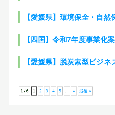
【愛媛県】環境保全・自然
【四国】令和7年度事業化
【愛媛県】脱炭素型ビジネ
1 / 6
1
2
3
4
5
...
»
最後 »