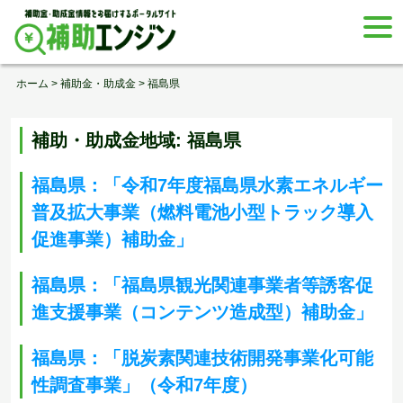
Skip
togg
to
navi
content
ホーム
>
補助金・助成金
>
福島県
補助・助成金地域:
福島県
福島県：「令和7年度福島県水素エネルギー
普及拡大事業（燃料電池小型トラック導入
促進事業）補助金」
福島県：「福島県観光関連事業者等誘客促
進支援事業（コンテンツ造成型）補助金」
福島県：「脱炭素関連技術開発事業化可能
性調査事業」（令和7年度）