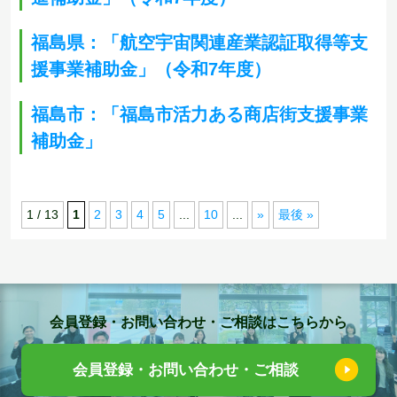
福島県：「航空宇宙関連産業認証取得等支
援事業補助金」（令和7年度）
福島市：「福島市活力ある商店街支援事業
補助金」
1 / 13
1
2
3
4
5
...
10
...
»
最後 »
会員登録・お問い合わせ・ご相談はこちらから
会員登録・お問い合わせ・ご相談