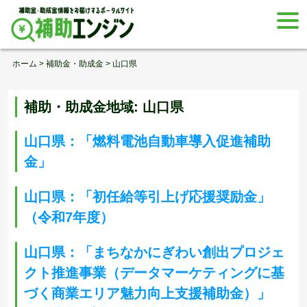
Skip
togg
to
navi
content
ホーム
>
補助金・助成金
>
山口県
補助・助成金地域:
山口県
山口県：「燃料電池自動車導入促進補助
金」
山口県：「初任給等引上げ応援奨励金」
（令和7年度）
山口県：「まちなかにぎわい創出プロジェ
クト推進事業（データマーケティングに基
づく商業エリア魅力向上支援補助金）」