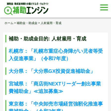
Skip
togg
to
navi
content
ホーム
>
補助金・助成金
>
人材雇用・育成
補助・助成金目的:
人材雇用・育成
札幌市：「札幌市重症心身障がい児者等受
入促進事業」（令和7年度）
大分県：「大分県GX投資促進補助金」
宮城県：「商店街NEXTリーダー創出事業
費補助金」≪追加募集≫
東京都：「中央卸売市場経営強靭化推進事