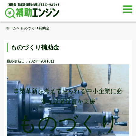
Skip
togg
to
navi
content
ホーム
>
ものづくり補助金
ものづくり補助金
最終更新日：2024年9月10日
事業革新を考えておられる中小企業に必
要な設備投資を支援
ものづくり