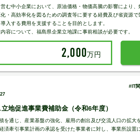
を営む中小企業において、原油価格・物価高騰の影響により、
源化・高効率化を図るための調査等に要する経費及び省資源で
を導入する費用を支援することを目的とします。
業内容について、福島県企業立地課に事前相談が必要です。
2,000
万円
#I
/27
ス立地促進事業費補助金（令和6年度）
集積を通じ、産業基盤の強化、雇用の創出及び交流人口の拡大
域経済牽引事業計画の承認を受けた事業者に対し、事業所設置