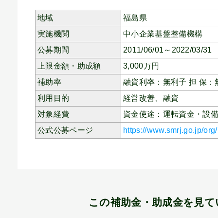
地域
福島県
実施機関
中小企業基盤整備機構
公募期間
2011/06/01～2022/03/31
上限金額・助成額
3,000
万円
補助率
融資利率：無利子 担 保：
利用目的
経営改善、
融資
対象経費
資金使途：運転資金・設
公式公募ページ
https://www.smrj.go.jp/or
この補助金・助成金を見て