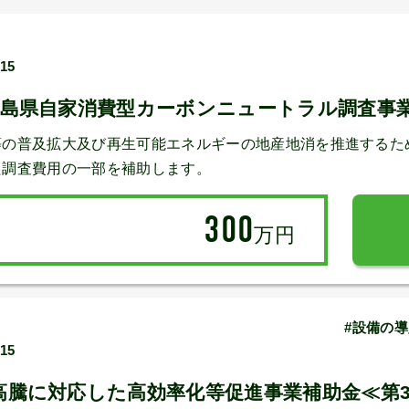
/15
福島県自家消費型カーボンニュートラル調査事
等の普及拡大及び再生可能エネルギーの地産地消を推進するた
た調査費用の一部を補助します。
300
万円
#設備の導
/15
高騰に対応した高効率化等促進事業補助金≪第3