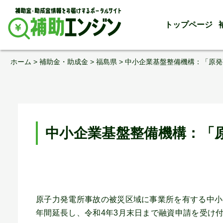
トップページ
Skip
ホーム
>
補助金・助成金
>
福島県
>
中小企業基盤整備機構：「原発
to
content
中小企業基盤整備機構：「
原子力発電所事故の被災区域に事業所を有する中小
年間延長し、令和4年3月末日まで融資申請を受け