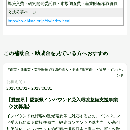
導受入費・研究開発委託費・市場調査費・産業財産権取得費
公式公募ページ
http://bp-ehime.or.jp/dx/index.html
この補助金・助成金を見ている方へおすすめ
#創業・新事業・業態転換 #設備の導入・更新 #地方創生・観光・インバウ
ンド
公募期間：
2023/08/02～2023/08/31
【愛媛県】愛媛県インバウンド受入環境整備支援事業
《2次募集》
インバウンド旅行客の観光需要等に対応するため、インバウン
ド受入れに係る環境整備で、観光コンテンツの魅力向上や高付
加価値化、インバウンド旅行客の誘客促進に寄与する新たな取