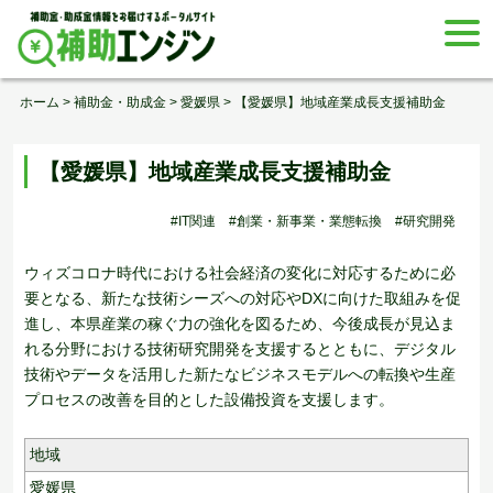
Skip
togg
to
navi
content
ホーム
>
補助金・助成金
>
愛媛県
>
【愛媛県】地域産業成長支援補助金
【愛媛県】地域産業成長支援補助金
#IT関連
#創業・新事業・業態転換
#研究開発
ウィズコロナ時代における社会経済の変化に対応するために必
要となる、新たな技術シーズへの対応やDXに向けた取組みを促
進し、本県産業の稼ぐ力の強化を図るため、今後成長が見込ま
れる分野における技術研究開発を支援するとともに、デジタル
技術やデータを活用した新たなビジネスモデルへの転換や生産
プロセスの改善を目的とした設備投資を支援します。
地域
愛媛県