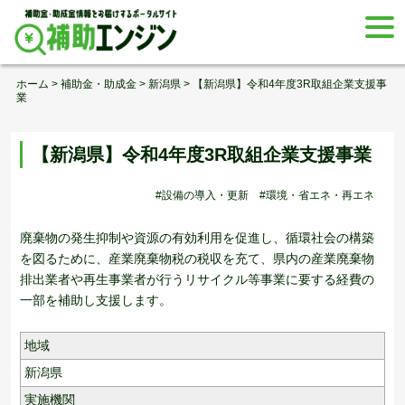
Skip
togg
to
navi
content
ホーム
>
補助金・助成金
>
新潟県
>
【新潟県】令和4年度3R取組企業支援事
業
【新潟県】令和4年度3R取組企業支援事業
#設備の導入・更新
#環境・省エネ・再エネ
廃棄物の発生抑制や資源の有効利用を促進し、循環社会の構築
を図るために、産業廃棄物税の税収を充て、県内の産業廃棄物
排出業者や再生事業者が行うリサイクル等事業に要する経費の
一部を補助し支援します。
地域
新潟県
実施機関