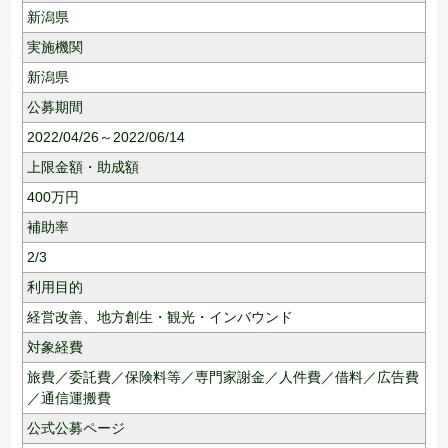
新潟県
実施機関
新潟県
公募期間
2022/04/26～2022/06/14
上限金額・助成額
400
万円
補助率
2/3
利用目的
経営改善、
地方創生・観光・インバウンド
対象経費
旅費／委託費／保険料等／専門家謝金／人件費／借料／広告費
／通信運搬費
公式公募ページ