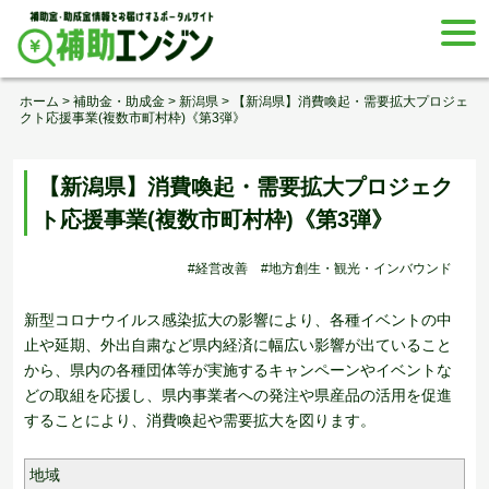
Skip
togg
to
navi
content
ホーム
>
補助金・助成金
>
新潟県
>
【新潟県】消費喚起・需要拡大プロジェ
クト応援事業(複数市町村枠)《第3弾》
【新潟県】消費喚起・需要拡大プロジェク
ト応援事業(複数市町村枠)《第3弾》
#経営改善
#地方創生・観光・インバウンド
新型コロナウイルス感染拡大の影響により、各種イベントの中
止や延期、外出自粛など県内経済に幅広い影響が出ていること
から、県内の各種団体等が実施するキャンペーンやイベントな
どの取組を応援し、県内事業者への発注や県産品の活用を促進
することにより、消費喚起や需要拡大を図ります。
地域