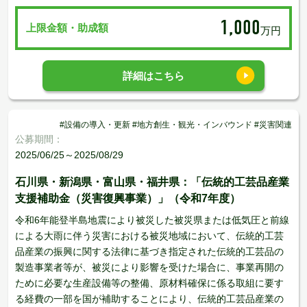
1,000
上限金額・助成額
万円
詳細はこちら
#設備の導入・更新 #地方創生・観光・インバウンド #災害関連
公募期間：
2025/06/25～2025/08/29
石川県・新潟県・富山県・福井県：「伝統的工芸品産業
支援補助金（災害復興事業）」（令和7年度）
令和6年能登半島地震により被災した被災県または低気圧と前線
による大雨に伴う災害における被災地域において、伝統的工芸
品産業の振興に関する法律に基づき指定された伝統的工芸品の
製造事業者等が、被災により影響を受けた場合に、事業再開の
ために必要な生産設備等の整備、原材料確保に係る取組に要す
る経費の一部を国が補助することにより、伝統的工芸品産業の