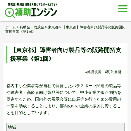
Skip
togg
to
navi
content
ホーム
>
補助金・助成金
>
東京都
>
【東京都】障害者向け製品等の販路開拓
支援事業《第1回》
【東京都】障害者向け製品等の販路開拓支
援事業《第1回》
#経営改善
#海外展開
都内中小企業者等が自社で開発したパラスポーツ関連の製品等
や障害者・高齢者向け製品等について、中小企業の販路開拓を
促進するため、国内外の展示会等に出展等を行うための費用の
一部を助成することにより、都内の中小企業の振興に資するこ
とを目的としています。
地域