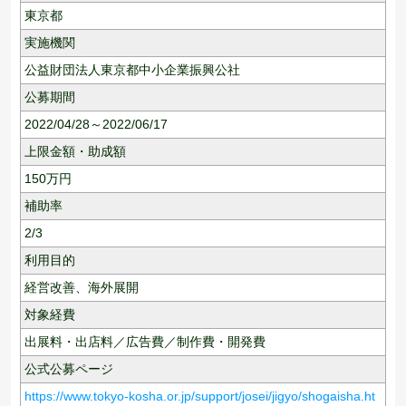
東京都
実施機関
公益財団法人東京都中小企業振興公社
公募期間
2022/04/28～2022/06/17
上限金額・助成額
150
万円
補助率
2/3
利用目的
経営改善、
海外展開
対象経費
出展料・出店料／広告費／制作費・開発費
公式公募ページ
https://www.tokyo-kosha.or.jp/support/josei/jigyo/shogaisha.ht