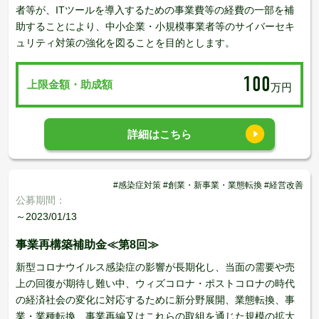
者等が、ITツールを導入するための事業費等の経費の一部を補
助することにより、中小企業・小規模事業者等のサイバーセキ
ュリティ対策の強化を図ることを目的とします。
100
上限金額・助成額
万円
詳細はこちら
#感染症対策 #創業・新事業・業態転換 #経営改善
公募期間：
～2023/01/13
事業再構築補助金≪第8回≫
新型コロナウイルス感染症の影響が長期化し、当面の需要や売
上の回復が期待し難い中、ウィズコロナ・ポストコロナの時代
の経済社会の変化に対応するために新分野展開、業態転換、事
業・業種転換、事業再編又はこれらの取組を通じた規模の拡大