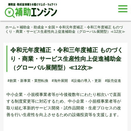
Skip
togg
to
navi
content
ホーム
>
補助金・助成金
>
全国
>
令和元年度補正・令和三年度補正 ものづ
くり・商業・サービス生産性向上促進補助金（グローバル展開型）≪12次≫
令和元年度補正・令和三年度補正 ものづく
り・商業・サービス生産性向上促進補助金
（グローバル展開型）≪12次≫
#創業・新事業・業態転換
#海外展開
#設備の導入・更新
#販売促進
中小企業・小規模事業者等が今後複数年にわたり相次いで直面
する制度変更等に対応するため、中小企業・小規模事業者等が
取り組む革新的サービス開発・試作品開発・生産プロセスの改
善を行い生産性を向上させるための設備投資等を支援します。