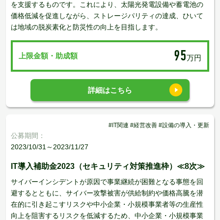
を支援するものです。これにより、太陽光発電設備や蓄電池の
価格低減を促進しながら、ストレージパリティの達成、ひいて
は地域の脱炭素化と防災性の向上を目指します。
95
上限金額・助成額
万円
詳細はこちら
#IT関連 #経営改善 #設備の導入・更新
公募期間：
2023/10/31～2023/11/27
IT導入補助金2023（セキュリティ対策推進枠）≪8次≫
サイバーインシデントが原因で事業継続が困難となる事態を回
避するとともに、サイバー攻撃被害が供給制約や価格高騰を潜
在的に引き起こすリスクや中小企業・小規模事業者等の生産性
向上を阻害するリスクを低減するため、中小企業・小規模事業