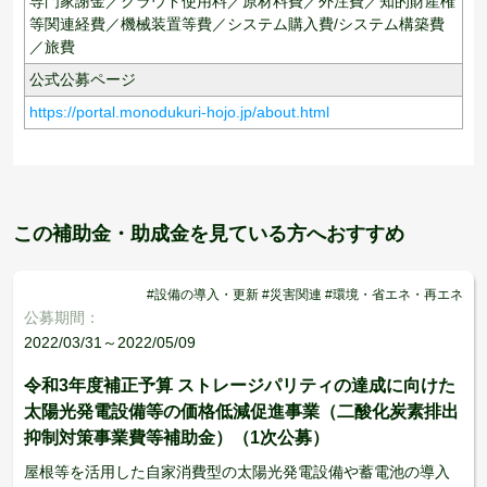
専門家謝金／クラウド使用料／原材料費／外注費／知的財産権
等関連経費／機械装置等費／システム購入費/システム構築費
／旅費
公式公募ページ
https://portal.monodukuri-hojo.jp/about.html
この補助金・助成金を見ている方へおすすめ
#設備の導入・更新 #災害関連 #環境・省エネ・再エネ
公募期間：
2022/03/31～2022/05/09
令和3年度補正予算 ストレージパリティの達成に向けた
太陽光発電設備等の価格低減促進事業（二酸化炭素排出
抑制対策事業費等補助金）（1次公募）
屋根等を活用した自家消費型の太陽光発電設備や蓄電池の導入