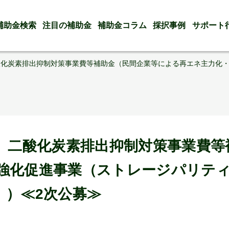
補助金検索
注目の補助金
補助金コラム
採択事例
サポート
酸化炭素排出抑制対策事業費等補助金（民間企業等による再エネ主力化
算）二酸化炭素排出抑制対策事業費
強化促進事業（ストレージパリテ
））≪2次公募≫