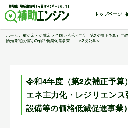
トップページ
Skip
ホーム
>
補助金・助成金
>
全国
>
令和4年度（第2次補正予算）二
to
陽光発電設備等の価格低減促進事業））≪2次公募≫
content
令和4年度（第2次補正予
エネ主力化・レジリエンス
設備等の価格低減促進事業