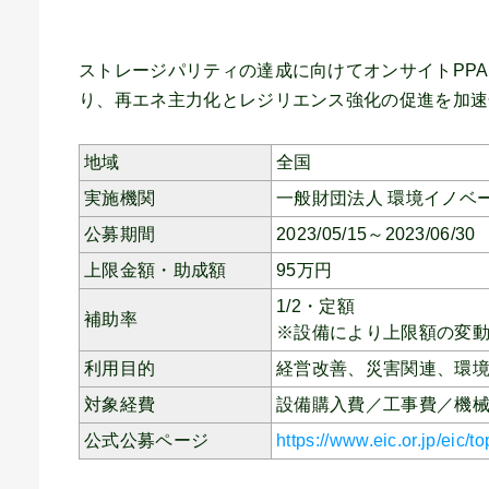
ストレージパリティの達成に向けてオンサイトPP
り、再エネ主力化とレジリエンス強化の促進を加速
地域
全国
実施機関
一般財団法人 環境イノベ
公募期間
2023/05/15～2023/06/30
上限金額・助成額
95
万円
1/2・定額
補助率
※設備により上限額の変
利用目的
経営改善、
災害関連、
環
対象経費
設備購入費／工事費／機
公式公募ページ
https://www.eic.or.jp/eic/t