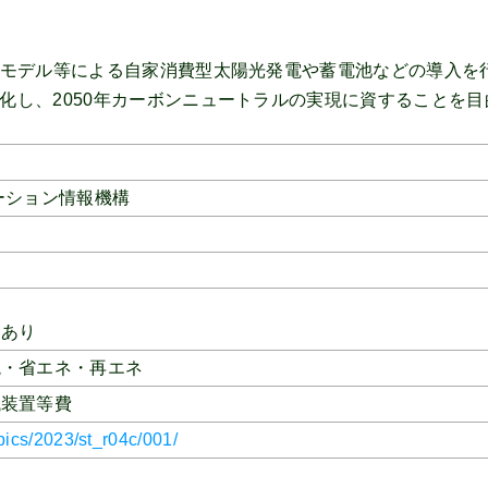
Aモデル等による自家消費型太陽光発電や蓄電池などの導入を
化し、2050年カーボンニュートラルの実現に資することを
ーション情報機構
動あり
境・省エネ・再エネ
械装置等費
opics/2023/st_r04c/001/