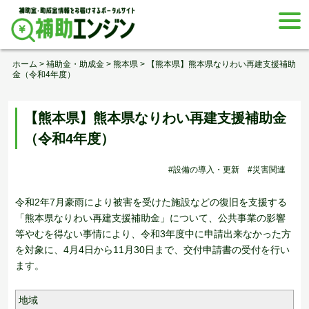
Skip
togg
to
navi
content
ホーム
>
補助金・助成金
>
熊本県
>
【熊本県】熊本県なりわい再建支援補助
金（令和4年度）
【熊本県】熊本県なりわい再建支援補助金
（令和4年度）
#設備の導入・更新
#災害関連
令和2年7月豪雨により被害を受けた施設などの復旧を支援する
「熊本県なりわい再建支援補助金」について、公共事業の影響
等やむを得ない事情により、令和3年度中に申請出来なかった方
を対象に、4月4日から11月30日まで、交付申請書の受付を行い
ます。
地域