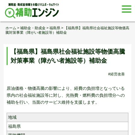
Skip
togg
to
navi
content
ホーム
>
補助金・助成金
>
福島県
>
【福島県】福島県社会福祉施設等物価高
騰対策事業（障がい者施設等）補助金
【福島県】福島県社会福祉施設等物価高騰
対策事業（障がい者施設等）補助金
#経営改善
原油価格・物価高騰の影響により、経費の負担増となっている
県内の社会福祉施設等に対し、光熱費・燃料費の負担増分への
補助を行い、当面のサービス維持を支援します。
地域
福島県