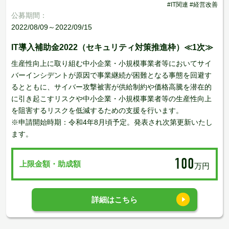
#IT関連 #経営改善
公募期間：
2022/08/09～2022/09/15
IT導入補助金2022（セキュリティ対策推進枠）≪1次≫
生産性向上に取り組む中小企業・小規模事業者等においてサイ
バーインシデントが原因で事業継続が困難となる事態を回避す
るとともに、サイバー攻撃被害が供給制約や価格高騰を潜在的
に引き起こすリスクや中小企業・小規模事業者等の生産性向上
を阻害するリスクを低減するための支援を行います。
※申請開始時期：令和4年8月頃予定。発表され次第更新いたし
ます。
100
上限金額・助成額
万円
詳細はこちら