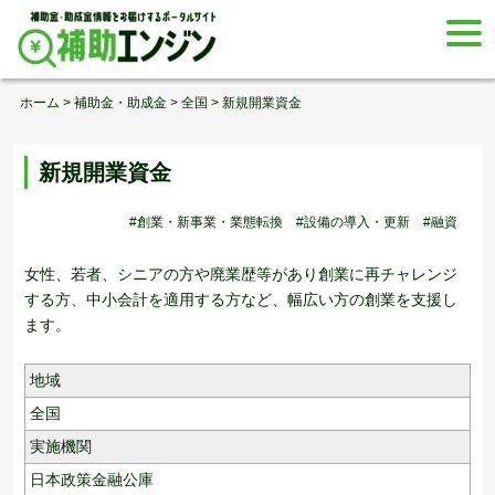
Skip
togg
to
navi
content
ホーム
>
補助金・助成金
>
全国
>
新規開業資金
新規開業資金
#創業・新事業・業態転換
#設備の導入・更新
#融資
女性、若者、シニアの方や廃業歴等があり創業に再チャレンジ
する方、中小会計を適用する方など、幅広い方の創業を支援し
ます。
地域
全国
実施機関
日本政策金融公庫