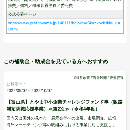
務費／借料／機械装置等費／委託費
公式公募ページ
https://www.pref.toyama.jp/140111/hojokin/r5kankochiikidukur
i.html
この補助金・助成金を見ている方へおすすめ
#経営改善 #海外展開 #販売促進
公募期間：
2022/09/07～2022/10/07
【富山県】とやま中小企業チャレンジファンド事（販路
開拓挑戦応援事業）≪第2次≫（令和4年度）
国内又は国外の見本市・展示会等への出展、市場調査、広報、
海外マーケティング等の取組みにおける事業に対し支援しま