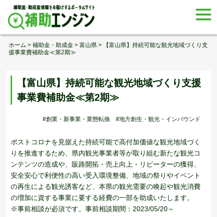
Skip
togg
to
navi
content
ホーム
>
補助金・助成金
>
富山県
>
【富山県】持続可能な観光地域づくり支
援事業費補助金≪第2期≫
【富山県】持続可能な観光地域づくり支援
事業費補助金≪第2期≫
#創業・新事業・業態転換
#地方創生・観光・インバウンド
ポストコロナを見据えた持続可能で高付加価値な観光地域づく
りを推進するため、県内観光事業者等が取り組む新たな観光コ
ンテンツの造成や、販路開拓・売上向上・リピーターの獲得、
安全安心で利便性の高い受入環境整備、地域の祭りやイベント
の再生による観光誘客など、本県の観光需要の喚起や観光消費
の増加に資する事業に要する経費の一部を助成いたします。
※事前相談が必須です。事前相談期間：2023/05/20～