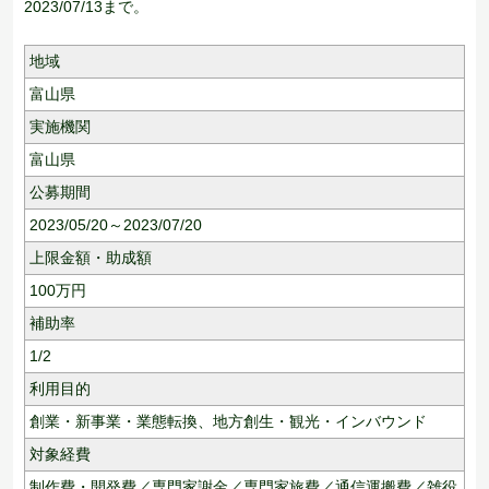
2023/07/13まで。
地域
富山県
実施機関
富山県
公募期間
2023/05/20～2023/07/20
上限金額・助成額
100
万円
補助率
1/2
利用目的
創業・新事業・業態転換、
地方創生・観光・インバウンド
対象経費
制作費・開発費／専門家謝金／専門家旅費／通信運搬費／雑役