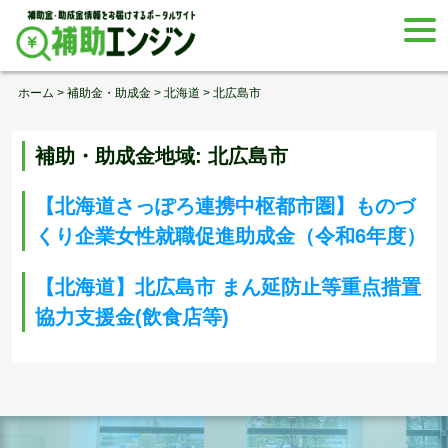
Skip
togg
to
navi
content
ホーム
>
補助金・助成金
>
北海道
>
北広島市
補助・助成金地域:
北広島市
【北海道さっぽろ連携中枢都市圏】ものづ
くり企業女性就職促進助成金（令和6年度）
【北海道】北広島市 まん延防止等重点措置
協力支援金(飲食店等)