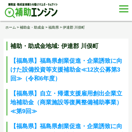
Skip
togg
to
navi
content
ホーム
>
補助金・助成金
>
福島県
>
伊達郡 川俣町
補助・助成金地域:
伊達郡 川俣町
【福島県】福島県創業促進・企業誘致に向
けた設備投資等支援補助金≪12次公募第3
回≫（令和6年度）
【福島県】自立・帰還支援雇用創出企業立
地補助金（商業施設等復興整備補助事業）
≪第9回≫
【福島県】福島県創業促進・企業誘致に向