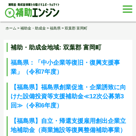
Skip
togg
to
navi
content
ホーム
>
補助金・助成金
>
福島県
>
双葉郡 富岡町
補助・助成金地域:
双葉郡 富岡町
福島県：「中小企業等復旧・復興支援事
業」（令和7年度）
【福島県】福島県創業促進・企業誘致に向
けた設備投資等支援補助金≪12次公募第3
回≫（令和6年度）
【福島県】自立・帰還支援雇用創出企業立
地補助金（商業施設等復興整備補助事業）