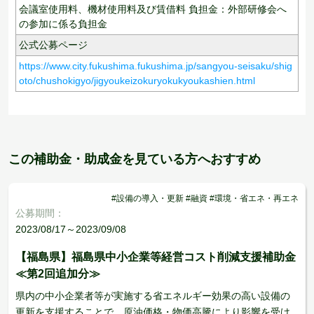
会議室使用料、機材使用料及び賃借料 負担金：外部研修会へ
の参加に係る負担金
公式公募ページ
https://www.city.fukushima.fukushima.jp/sangyou-seisaku/shig
oto/chushokigyo/jigyoukeizokuryokukyoukashien.html
この補助金・助成金を見ている方へおすすめ
#設備の導入・更新 #融資 #環境・省エネ・再エネ
公募期間：
2023/08/17～2023/09/08
【福島県】福島県中小企業等経営コスト削減支援補助金
≪第2回追加分≫
県内の中小企業者等が実施する省エネルギー効果の高い設備の
更新を支援することで、原油価格・物価高騰により影響を受け