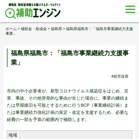
Skip
togg
to
navi
content
ホーム
>
補助金・助成金
>
福島県
>
福島県福島市：「福島市事業継続力支援
事業」
福島県福島市：「福島市事業継続力支援事
業」
#経営改善
市内の中小企業者が、新型コロナウイルス感染症をはじめ、災
害、事故、その他突発的な事由が生じた場合に、事業の継続ま
たは早期復旧を可能とするために行うBCP（事業継続計画）ま
たは事業継続力強化計画の策定・改定を支援するため、必要な
経費の一部を予算の範囲内で補助します。
地域