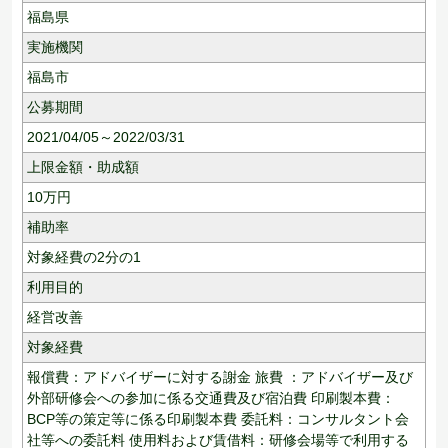
福島県
実施機関
福島市
公募期間
2021/04/05～2022/03/31
上限金額・助成額
10
万円
補助率
対象経費の2分の1
利用目的
経営改善
対象経費
報償費：アドバイザーに対する謝金 旅費 ：アドバイザー及び
外部研修会への参加に係る交通費及び宿泊費 印刷製本費：
BCP等の策定等に係る印刷製本費 委託料：コンサルタント会
社等への委託料 使用料および賃借料：研修会場等で利用する