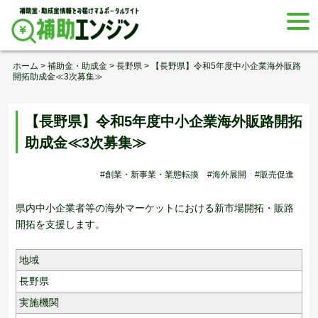
Skip
togg
to
navi
content
ホーム
>
補助金・助成金
>
長野県
>
【長野県】令和5年度中小企業海外販路
開拓助成金≪3次募集≫
【長野県】令和5年度中小企業海外販路開拓
助成金≪3次募集≫
#創業・新事業・業態転換
#海外展開
#販売促進
県内中小企業者等の海外マーケットにおける新市場開拓・販路
開拓を支援します。
地域
長野県
実施機関