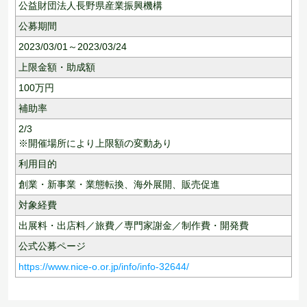
公益財団法人長野県産業振興機構
公募期間
2023/03/01～2023/03/24
上限金額・助成額
100
万円
補助率
2/3
※開催場所により上限額の変動あり
利用目的
創業・新事業・業態転換、
海外展開、
販売促進
対象経費
出展料・出店料／旅費／専門家謝金／制作費・開発費
公式公募ページ
https://www.nice-o.or.jp/info/info-32644/