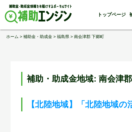
トップページ
Skip
ホーム
>
補助金・助成金
>
福島県
>
南会津郡 下郷町
to
content
補助・助成金地域:
南会津郡
【北陸地域】「北陸地域の